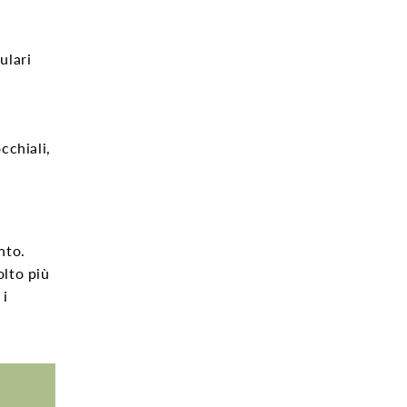
ulari
cchiali,
nto.
lto più
e
i