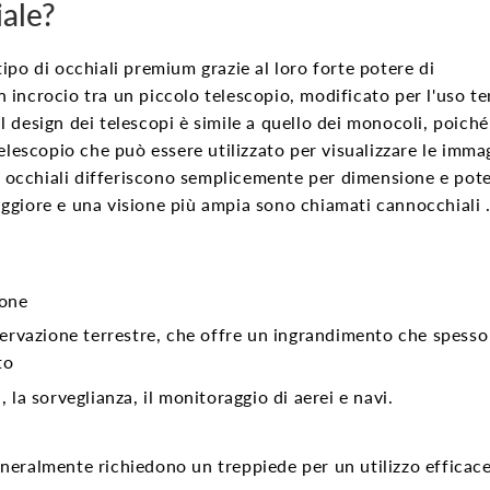
iale?
po di occhiali premium grazie al loro forte potere di
incrocio tra un piccolo telescopio, modificato per l'uso te
l design dei
telescopi
è simile a quello dei monocoli, poiché
elescopio che può essere utilizzato per visualizzare le imma
di occhiali differiscono semplicemente per dimensione e pote
aggiore e una visione più ampia sono chiamati
cannocchiali
ione
sservazione terrestre, che offre un ingrandimento che spesso
to
, la sorveglianza, il monitoraggio di aerei e navi.
eneralmente richiedono un treppiede per un utilizzo efficac