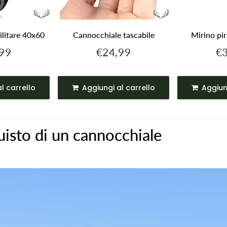
litare 40x60
Cannocchiale tascabile
Mirino p
99
€24,99
€
€49,99
€24,99
o
Prezzo
Pr
are
regolare
re
l carrello
Aggiungi al carrello
Aggiun
uisto di un cannocchiale