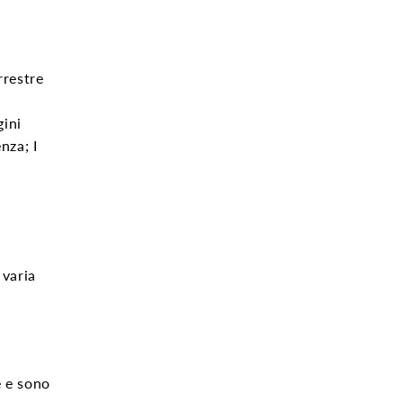
rrestre
gini
nza; I
.
 varia
e e sono