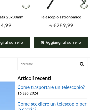
irata 25x30mm
Telescopio astronomico
Canno
34,99
€289,99
€34,99
€289,99
da
ezzo
Prezzo
golare
regolare
gi al carrello
Aggiungi al carrello
Agg
Articoli recenti
Come trasportare un telescopio?
16 ago 2024
Come scegliere un telescopio per
la caccia?