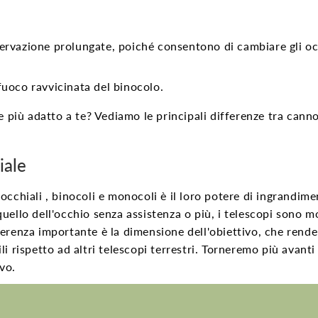
servazione prolungate, poiché consentono di cambiare gli oc
fuoco ravvicinata del binocolo.
e più adatto a te? Vediamo le principali differenze tra canno
iale
occhiali
, binocoli e monocoli è il loro potere di ingrandime
uello dell'occhio senza assistenza o più,
i telescopi
sono mo
ferenza importante è la dimensione dell'obiettivo, che rend
 rispetto ad altri telescopi terrestri. Torneremo più avanti
vo.