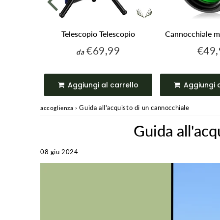
ursionismo
Telescopio Telescopio
Cannocchiale mi
€69,99
€49,
€69,99
da
Prezzo
Prezz
9
€79,99
regolare
regol
e
arrello
Aggiungi al carrello
Aggiungi a
›
Guida all'acquisto di un cannocchiale
accoglienza
Guida all'acq
08 giu 2024