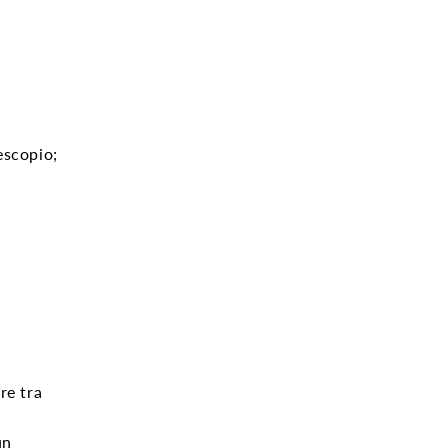
escopio;
re tra
un