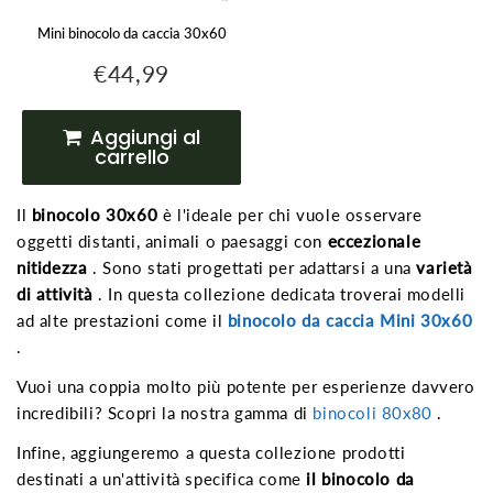
Mini binocolo da caccia 30x60
€44,99
€44,99
Prezzo
regolare
Aggiungi al
carrello
Il
binocolo 30x60
è l'ideale per chi vuole osservare
oggetti distanti, animali o paesaggi con
eccezionale
nitidezza
. Sono stati progettati per adattarsi a una
varietà
di attività
. In questa collezione dedicata troverai modelli
ad alte prestazioni come il
binocolo da caccia Mini 30x60
.
Vuoi una coppia molto più potente per esperienze davvero
incredibili? Scopri la nostra gamma di
binocoli 80x80
.
Infine, aggiungeremo a questa collezione prodotti
destinati a un'attività specifica come
il binocolo da