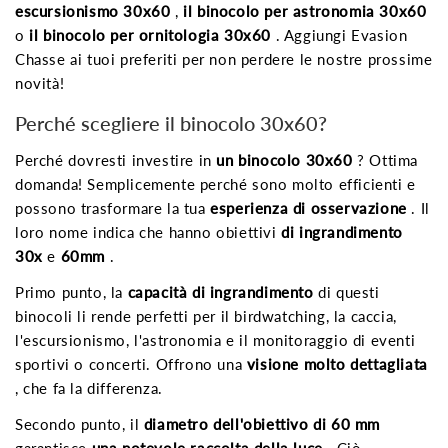
escursionismo 30x60
,
il binocolo per astronomia 30x60
o
il binocolo per ornitologia 30x60
. Aggiungi Evasion
Chasse ai tuoi preferiti per non perdere le nostre prossime
novità!
Perché scegliere il binocolo 30x60?
Perché dovresti investire in
un binocolo 30x60
? Ottima
domanda! Semplicemente perché sono molto efficienti e
possono trasformare la tua
esperienza di osservazione
. Il
loro nome indica che hanno obiettivi
di ingrandimento
30x
e
60mm
.
Primo punto, la
capacità di ingrandimento
di questi
binocoli li rende perfetti per il birdwatching, la caccia,
l'escursionismo, l'astronomia e il monitoraggio di eventi
sportivi o concerti. Offrono una
visione molto dettagliata
, che fa la differenza.
Secondo punto, il
diametro dell'obiettivo di 60 mm
garantisce
una notevole raccolta della luce
. Ciò