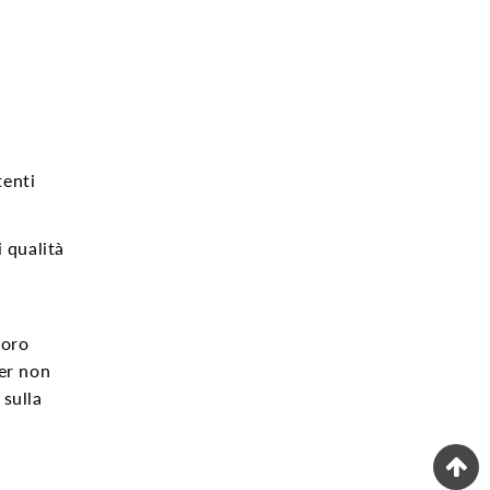
tenti
 qualità
loro
per non
 sulla