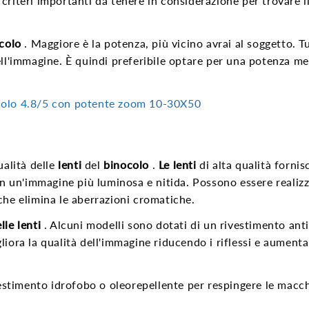
criteri importanti da tenere in considerazione per trovare i
colo
. Maggiore è la potenza, più vicino avrai al soggetto. Tu
ell'immagine. È quindi preferibile optare per una potenza me
colo 4.8/5
con potente zoom 10-30X50
ualità delle
lenti
del
binocolo
.
Le lenti
di alta qualità forni
in un'immagine più luminosa e nitida. Possono essere realizz
che elimina le aberrazioni cromatiche.
lle lenti
. Alcuni modelli sono dotati di un rivestimento anti
igliora la qualità dell'immagine riducendo i riflessi e aumenta
estimento idrofobo o oleorepellente per respingere le macch