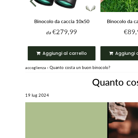
da caccia
Binocolo da caccia 10x50
Binocolo da c
€279,99
€89,
€279,99
da
Prezzo
Prezz
99
€209,99
regolare
regol
arrello
Aggiungi al carrello
Aggiungi a
›
Quanto costa un buon binocolo?
accoglienza
Quanto cos
19 lug 2024