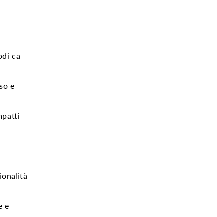
odi da
so e
mpatti
ionalità
e e