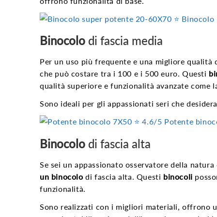
offrono funzionalità di base.
⭐️ Binocolo
Binocolo
di fascia media
Per un uso più frequente e una migliore qualità d
che può costare tra i 100 e i 500 euro. Questi
bi
qualità superiore e funzionalità avanzate come la
Sono ideali per gli appassionati seri che deside
⭐️ 4.6/5
Potente binoc
Binocolo
di fascia alta
Se sei un appassionato osservatore della natura 
un binocolo
di fascia alta. Questi
binocoli
posson
funzionalità.
Sono realizzati con i migliori materiali, offrono