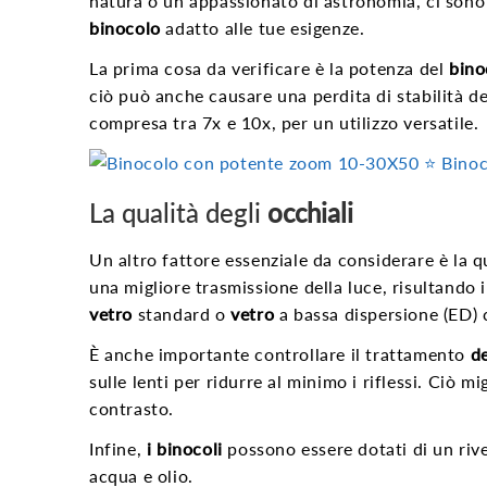
natura o un appassionato di astronomia, ci sono 
binocolo
adatto alle tue esigenze.
La prima cosa da verificare è la potenza del
bino
ciò può anche causare una perdita di stabilità d
compresa tra 7x e 10x, per un utilizzo versatile.
⭐️ Bino
La qualità degli
occhiali
Un altro fattore essenziale da considerare è la q
una migliore trasmissione della luce, risultando 
vetro
standard o
vetro
a bassa dispersione (ED) 
È anche importante controllare il trattamento
de
sulle lenti per ridurre al minimo i riflessi. Ciò m
contrasto.
Infine,
i binocoli
possono essere dotati di un riv
acqua e olio.