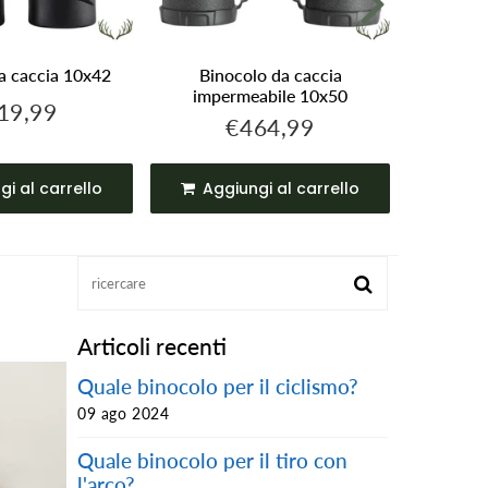
a caccia 10x42
Binocolo da caccia
Binocol
impermeabile 10x50
19,99
€119,99
zzo
€464,99
€464,99
Prezzo
olare
regolare
gi al carrello
Aggiungi al carrello
Agg
Articoli recenti
Quale binocolo per il ciclismo?
09 ago 2024
Quale binocolo per il tiro con
l'arco?