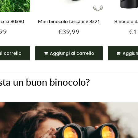
accia 80x80
Mini binocolo tascabile 8x21
Binocolo d
99
€39,99
€1
€89,99
€39,99
o
Prezzo
Pre
are
regolare
reg
l carrello
Aggiungi al carrello
Aggiun
ta un buon binocolo?