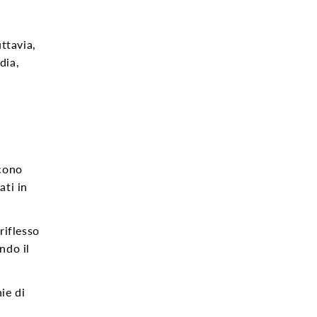
l
ttavia,
dia,
scono
ati in
riflesso
ndo il
ie di