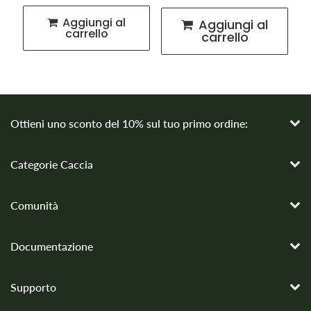
39,99
regolare
Aggiungi al
Aggiungi al
carrello
carrello
Ottieni uno sconto del 10% sul tuo primo ordine:
Categorie Caccia
Comunità
Documentazione
Supporto