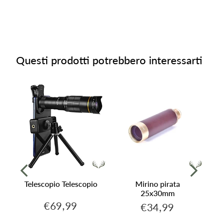
Questi prodotti potrebbero interessarti
Telescopio Telescopio
Mirino pirata
-
25x30mm
€69,99
€34,99
€69,99
€34,99
Prezzo
Prezzo
regolare