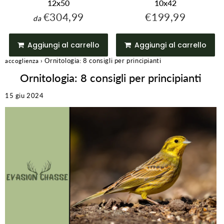
12x50
10x42
€304,99
€199,99
9,99
€304,99
€199,9
da
Prezzo
Prezzo
regolare
regolare
Aggiungi al carrello
Aggiungi al carrello
›
Ornitologia: 8 consigli per principianti
accoglienza
Ornitologia: 8 consigli per principianti
15 giu 2024