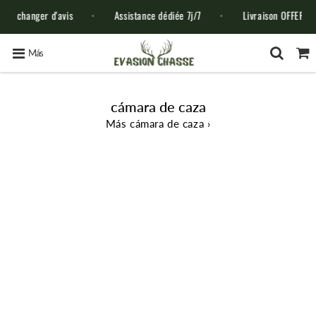
'avis
Assistance dédiée 7j/7
Livraison OFFERTE sans minimum
Más
cámara de caza
Más cámara de caza ›