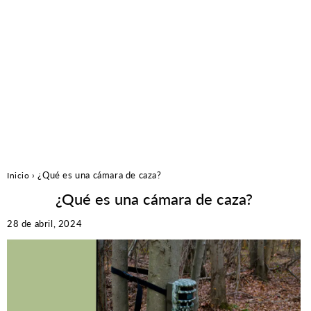
cámara de caza de 30mp
€334,99
€334,99
Precio
habitual
Añadir al carrito
›
¿Qué es una cámara de caza?
Inicio
¿Qué es una cámara de caza?
28 de abril, 2024