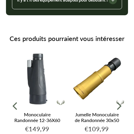
Ces produits pourraient vous intéresser
Monoculaire
Jumelle Monoculaire
Randonnée 12-36X60
de Randonnée 30x50
€149,99
€109,99
,99
€149,99
€109,99
Prix
Prix