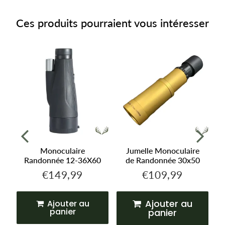
Ces produits pourraient vous intéresser
Monoculaire
Jumelle Monoculaire
Randonnée 12-36X60
de Randonnée 30x50
€149,99
€109,99
,99
€149,99
€109,99
Prix
Prix
régulier
régulier
Ajouter au
Ajouter au
panier
panier