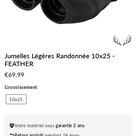
Jumelles Légères Randonnée 10x25 -
FEATHER
€69,99
€69,99
Unit
Grossissement
price
10x25
Votre matériel sous
garantie 2 ans.
Retour gratuit
pendant 14 jours.