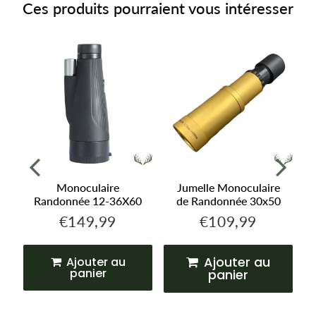
Ces produits pourraient vous intéresser
Monoculaire
Jumelle Monoculaire
Randonnée 12-36X60
de Randonnée 30x50
€149,99
€109,99
,99
€149,99
€109,99
Prix
Prix
régulier
régulier
Ajouter au
Ajouter au
panier
panier