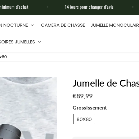
14 jours pour changer d'avis
Assistance déd
ON NOCTURNE
CAMÉRA DE CHASSE
JUMELLE MONOCULAIR
OIRES JUMELLES
0x80
Jumelle de Cha
€89,99
€89,99
Unit
price
Grossissement
80X80