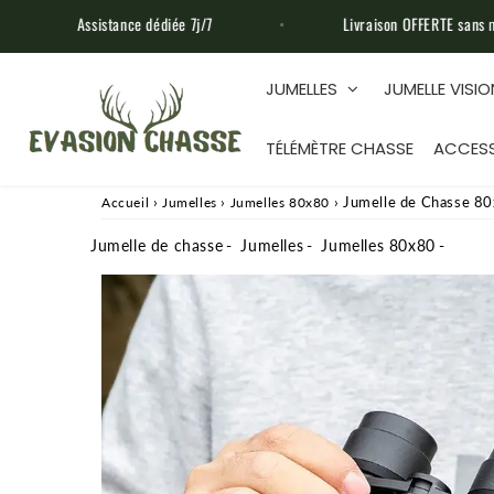
ce dédiée 7j/7
Livraison OFFERTE sans minimum d'achat
JUMELLES
JUMELLE VISI
TÉLÉMÈTRE CHASSE
ACCESS
›
›
›
Jumelle de Chasse 8
Accueil
Jumelles
Jumelles 80x80
Jumelle de chasse
Jumelles
Jumelles 80x80