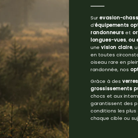
Sur
evasion-chas
d’
équipements op
randonneurs
et
o
longues-vues
,
ou 
une
vision claire
, 
en toutes circonsta
oiseau rare en ple
randonnée, nos
op
Grâce à des
verre
grossissements p
chocs et aux intem
garantissent des 
conditions les plus
chaque cible ou suj