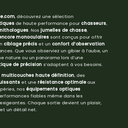
se.com
, découvrez une sélection
tiques
de haute performance pour
chasseurs
,
rnithologues
. Nos
jumelles de chasse
,
encore monoculaires
sont conçus pour offrir
un
ciblage précis
et un
confort d’observation
nces. Que vous observiez un gibier à l’aube, un
ine nature ou un panorama lors d’une
tique de précision
s’adaptent à vos besoins.
s multicouches haute définition
, des
uissants
et une
résistance optimale
aux
péries, nos
équipements optiques
performances fiables même dans les
 exigeantes. Chaque sortie devient un plaisir,
et un détail net.